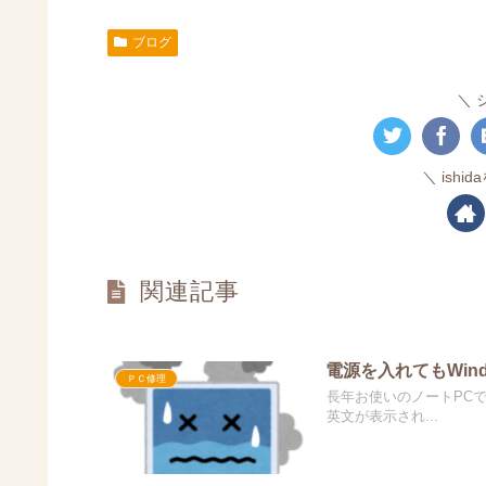
ブログ
ish
関連記事
電源を入れてもWin
ＰＣ修理
長年お使いのノートPC
英文が表示され...