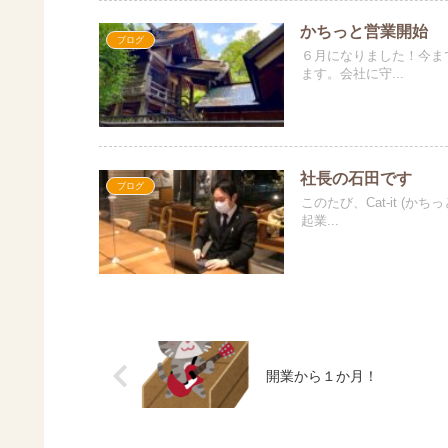
かちっと営業開始
ブログ
６月になりました！今ま
ます。会社に守...
社長の石田です
ブログ
このたび、Cat-it 
起業...
開業から１か月！