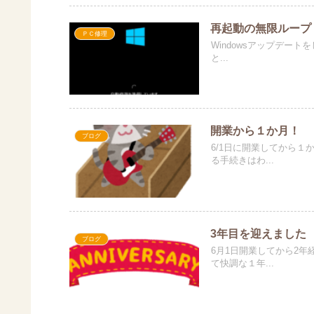
再起動の無限ループ
ＰＣ修理
Windowsアップデー
と...
開業から１か月！
ブログ
6/1日に開業してから
る手続きはわ...
3年目を迎えました
ブログ
6月1日開業してから2
て快調な１年...